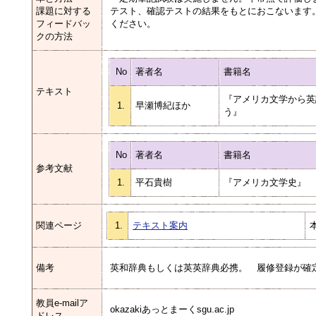
課題に対する
テスト、確認テストの結果をもとにおこないます
フィードバッ
ください。
クの方法
No
著者名
書籍名
テキスト
『アメリカ文学から英
1.
早瀬博紀ほか
う』
No
著者名
書籍名
参考文献
1.
平石貴樹
『アメリカ文学史』
関連ページ
1.
テキスト案内
備考
英和辞典もしくは英英辞典必携。 履修登録が確
教員e-mailア
okazakiあっとまーくsgu.ac.jp
ドレス