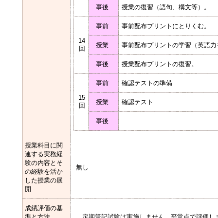
事後
授業の復習（語句、構文等）。
事前
事前配布プリントにとりくむ。
14
授業
事前配布プリントの学習（英語力
回
事後
授業配布プリントの復習。
事前
確認テストの準備
15
授業
確認テスト
回
事後
授業科目に関
連する実務経
験の内容とそ
無し
の経験を活か
した授業の展
開
成績評価の基
準と方法
定期筆記試験は実施しません。平常点で評価し