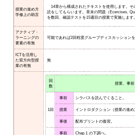
14章から構成されたテキストを使用します。そ
授業の進め方
読をしてもらいます。章末の問題（Ecercises, Ques
学修上の助言
を数回、確認テストを15週目の授業で実施しま
アクティブ・
ラーニングの
可能であれば2回程度グループディスカッション
要素の有無
ICTを活用し
た双方向型授
無
業の有無
回
授業、事前
数
事前
シラバスを読んでくること。
1回
授業
イントロダクション（授業の進め
事後
配布プリントの復習。
事前
Chap.1 の下調べ。