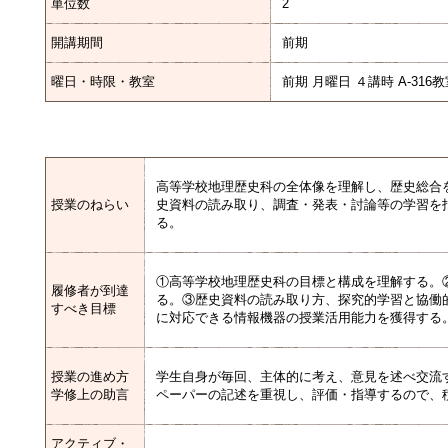
単位数
2
開講期間
前期
曜日・時限・教室
前期 月曜日 ４講時 A-316
高等学校地理歴史科の全体像を理解し、歴史総合
授業のねらい
史資料の読み取り、調査・発表・討論等の学習を
る。
①高等学校地理歴史科の目標と構成を理解する。
履修者が到達
る。③歴史資料の読み取り方、探究的学習と協働的
すべき目標
に対応できる情報機器の授業活用能力を獲得する
授業の進め方
学生自身が毎回、主体的に考え、意見を述べ交流
学修上の助言
ペーパーの記述を重視し、評価・指導するので、
アクティブ・