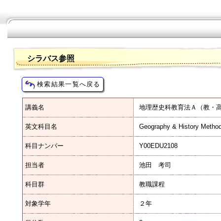
シラバス参照
講義名
地理歴史科教育法Ａ（教・
英文科目名
Geography & History Method
科目ナンバー
Y00EDU2108
担当者
池田 考司
科目群
教職課程
対象学年
２年