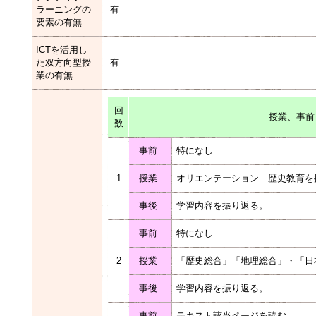
ラーニングの
有
要素の有無
ICTを活用し
た双方向型授
有
業の有無
回
授業、事前
数
事前
特になし
1
授業
オリエンテーション 歴史教育を
事後
学習内容を振り返る。
事前
特になし
2
授業
「歴史総合」「地理総合」・「日
事後
学習内容を振り返る。
事前
テキスト該当ページを読む。