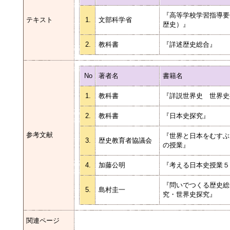
『高等学校学習指導要
テキスト
1.
文部科学省
歴史）』
2.
教科書
『詳述歴史総合』
No
著者名
書籍名
1.
教科書
『詳説世界史 世界
2.
教科書
『日本史探究』
参考文献
『世界と日本をむすぶ
3.
歴史教育者協議会
の授業』
4.
加藤公明
『考える日本史授業
『問いでつくる歴史総
5.
島村圭一
究・世界史探究』
関連ページ