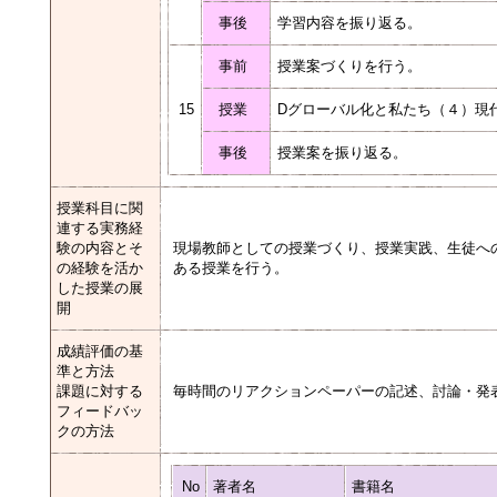
事後
学習内容を振り返る。
事前
授業案づくりを行う。
15
授業
Dグローバル化と私たち（４）現
事後
授業案を振り返る。
授業科目に関
連する実務経
験の内容とそ
現場教師としての授業づくり、授業実践、生徒へ
の経験を活か
ある授業を行う。
した授業の展
開
成績評価の基
準と方法
課題に対する
毎時間のリアクションペーパーの記述、討論・発
フィードバッ
クの方法
No
著者名
書籍名