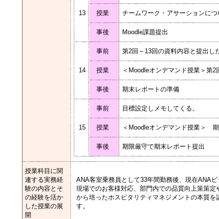
13
授業
チームワーク・アサーションに
事後
Moodle課題提出
事前
第2回～13回の資料内容と提出
14
授業
＜Moodleオンデマンド授業＞
事後
期末レポートの準備
事前
目標設定しメモしてくる。
15
授業
＜Moodleオンデマンド授業＞
事後
期限厳守で期末レポート提出
授業科目に関
連する実務経
ANA客室乗務員として33年間勤務後、現在AN
験の内容とそ
現場でのお客様対応、部門内での品質向上策策定や
の経験を活か
から培ったホスピタリティマネジメントの本質を
した授業の展
す。
開