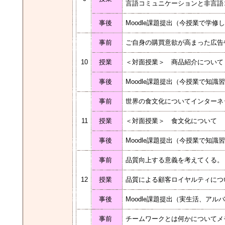
言語コミュニケーションと非言語
事後
Moodle課題提出（今授業で学
事前
ご自身の購買意欲が高まった広告
10
授業
＜対面授業＞ 商品紹介につい
事後
Moodle課題提出（今授業で知
事前
世界の食文化についてインターネ
11
授業
＜対面授業＞ 食文化について
事後
Moodle課題提出（今授業で知
事前
品質向上する意義を考えてくる
12
授業
品質による顧客ロイヤルティに
事後
Moodle課題提出（実生活、ア
事前
チームワークとは何かについてメ