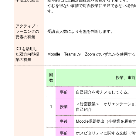
学修上の助言
基本的には全回対面授業を実施する予定です。
やむを得ない事情で対面授業に出席できない場合Mo
す。
アクティブ・
ラーニングの
受講者人数により有無を判断します。
要素の有無
ICTを活用し
た双方向型授
Moodle Teams か Zoom のいずれかを使
業の有無
回
授業、事前
数
事前
自己紹介を考えメモしてくる。
＜対面授業＞ オリエンテーショ
1
授業
自己紹介
事後
Moodle課題提出（今授業を履
事前
ホスピタリティに関する文献（何