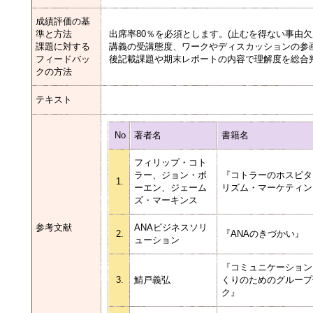
成績評価の基
準と方法
出席率80％を必須とします。(止むを得ない事由
課題に対する
講義の受講態度、ワークやディスカッションの参
フィードバッ
後記載課題や期末レポートの内容で理解度を総合
クの方法
テキスト
No
著者名
書籍名
フィリップ・コト
ラー、ジョン・ボ
『コトラーのホスピタ
1.
ーエン、ジェーム
リズム・マーケティ
ズ・マーキンス
参考文献
ANAビジネスソリ
2.
『ANAのきづかい』
ューション
『コミュニケーション
3.
鯖戸義弘
くりのためのグループ
ク』