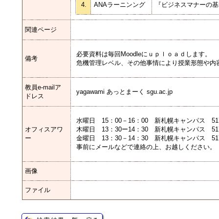
4.
ANAラーニンング
『ビジネスマナーの
関連ページ
必要資料は毎回Moodleにｕｐｌｏａｄします。
備考
危機管理レベル、その他事情により授業形態や内
教員e-mailア
yagawami あっとまーく sgu.ac.jp
ドレス
水曜日 15：00－16：00 新札幌キャンパス 51
オフィスアワ
木曜日 13：30ー14：30 新札幌キャンパス 51
ー
金曜日 13：30－14：30 新札幌キャンパス 51
事前にメールなどで連絡の上、お越しください。
画像
ファイル