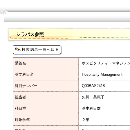
シラバス参照
講義名
ホスピタリティ・マネジメ
英文科目名
Hospitality Management
科目ナンバー
Q00BAS2418
担当者
矢川 美惠子
科目群
基本科目群
対象学年
２年