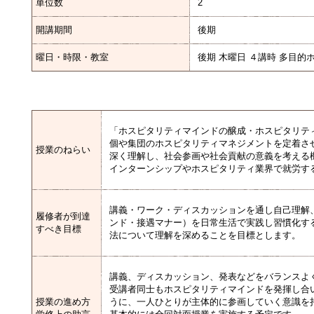
単位数
2
開講期間
後期
曜日・時限・教室
後期 木曜日 ４講時 多目的
「ホスピタリティマインドの醸成・ホスピタリテ
個や集団のホスピタリティマネジメントを定着さ
授業のねらい
深く理解し、社会参画や社会貢献の意義を考える
インターンシップやホスピタリティ業界で就労す
講義・ワーク・ディスカッションを通し自己理解
履修者が到達
ンド・接遇マナー）を日常生活で実践し習慣化す
すべき目標
法について理解を深めることを目標とします。
講義、ディスカッション、発表などをバランスよ
受講者同士もホスピタリティマインドを発揮し合
授業の進め方
うに、一人ひとりが主体的に参画していく意識を