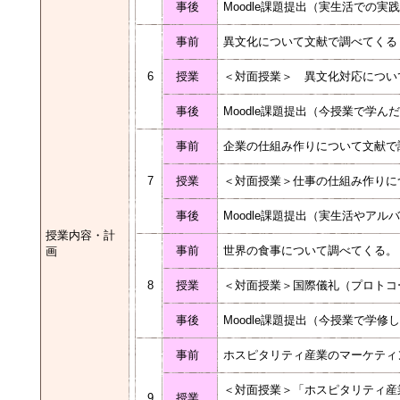
事後
Moodle課題提出（実生活での
事前
異文化について文献で調べてく
6
授業
＜対面授業＞ 異文化対応につ
事後
Moodle課題提出（今授業で学
事前
企業の仕組み作りについて文献で
7
授業
＜対面授業＞仕事の仕組み作り
事後
Moodle課題提出（実生活やア
授業内容・計
事前
世界の食事について調べてくる
画
8
授業
＜対面授業＞国際儀礼（プロトコ
事後
Moodle課題提出（今授業で学
事前
ホスピタリティ産業のマーケティ
＜対面授業＞「ホスピタリティ産
9
授業