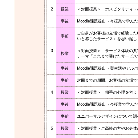
2
授業
＜対面授業＞ ホスピタリティ（
事後
Moodle課題提出（今授業で学
ご自身がお客様の立場で経験した
事前
いと感じたサービス）を思い起し
3
＜対面授業＞ サービス体験の共
授業
テーマ「これまで受けたサービス
事後
Moodle課題提出（実生活やア
事前
次回までの期間、お客様の立場で
4
授業
＜対面授業＞ 相手の心理を考え
事後
Moodle課題提出（今授業で学
事前
ユニバーサルデザインについて
5
授業
＜対面授業＞ご高齢の方やお身体