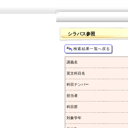
シラバス参照
講義名
英文科目名
科目ナンバー
担当者
科目群
対象学年