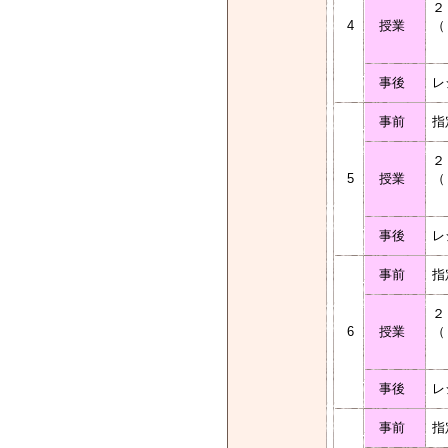
２
4
授業
（
－
事後
レ
事前
指
２
5
授業
（
事後
レ
事前
指
２
6
授業
（
事後
レ
事前
指