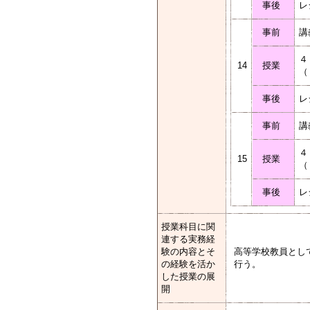
事後
レ
事前
講
４
14
授業
（
事後
レ
事前
講
４
15
授業
（
事後
レ
授業科目に関
連する実務経
験の内容とそ
高等学校教員とし
の経験を活か
行う。
した授業の展
開