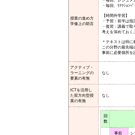
・毎回、レジュメ
・毎回、ﾘｱｸｼｮﾝ
【時間外学習】
授業の進め方
・予習：前半は指
学修上の助言
・復習：講義で取
考えを深めておく
＊テキストは特に
この分野の最先端
事前に必要個所を
アクティブ・
ラーニングの
なし
要素の有無
ICTを活用し
た双方向型授
なし
業の有無
回
数
事前
シ