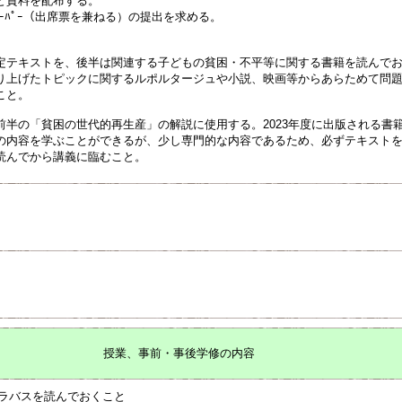
と資料を配布する。
ﾍﾟｰﾊﾟｰ（出席票を兼ねる）の提出を求める。
定テキストを、後半は関連する子どもの貧困・不平等に関する書籍を読んで
り上げたトピックに関するルポルタージュや小説、映画等からあらためて問
こと。
前半の「貧困の世代的再生産」の解説に使用する。2023年度に出版される書
の内容を学ぶことができるが、少し専門的な内容であるため、必ずテキスト
読んでから講義に臨むこと。
授業、事前・事後学修の内容
ラバスを読んでおくこと