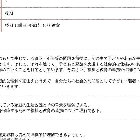
2
後期
後期 月曜日 ３講時 D-301教室
のもとで生じている貧困・不平等の問題を前提に、その中で子どもや若者が
えます。そして、それを通じて、子どもと家族を支援する社会的な仕組みの
深めていくことを目的としています。そのさい、福祉と教育の連携や課題に
。
礎的な理解を踏まえたうえで、自分たちの社会的な問題として子ども・若者
ていきます。
れている家庭の生活困難とその背景を理解できる。
を保障するための福祉と教育の連携について理解できる。
聴覚教材も含めて具体的に理解できるよう行う。