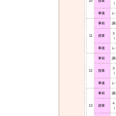
10
授業
（
事後
レ
事前
講
３
11
授業
（
事後
レ
事前
講
３
12
授業
（
事後
レ
事前
講
４
13
授業
（