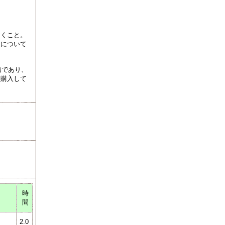
おくこと。
題について
籍であり、
を購入して
時
間
2.0