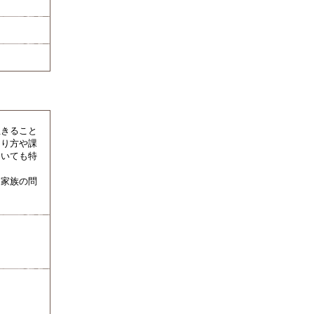
生きること
あり方や課
ついても特
・家族の問