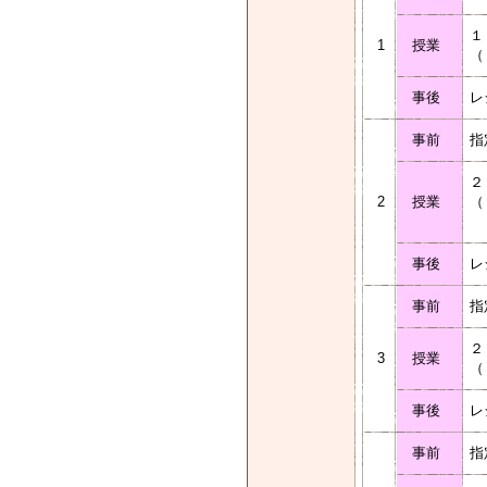
１
1
授業
（
事後
レ
事前
指
２
2
授業
（
－
事後
レ
事前
指
２
3
授業
（
事後
レ
事前
指