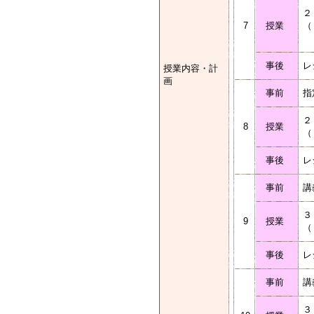
２
7
授業
（
事後
レ
授業内容・計
画
事前
指
２
8
授業
（
事後
レ
事前
講
３
9
授業
（
事後
レ
事前
講
３