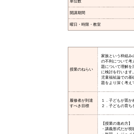
単位数
開講期間
曜日・時限・教室
家族という枠組み
の不利について考
題について理解を
授業のねらい
に検討を行います
児童福祉論での基
題をより深く考え
履修者が到達
１．子どもが置か
すべき目標
２．子どもの育ち
【授業の進め方】
・講義形式だが視