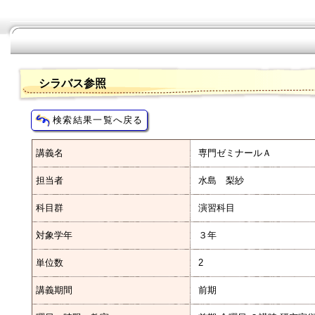
シラバス参照
講義名
専門ゼミナールＡ
担当者
水島 梨紗
科目群
演習科目
対象学年
３年
単位数
2
講義期間
前期