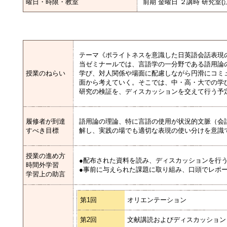
曜日・時限・教室
前期 金曜日 ２講時 研究室(
テーマ《ポライトネスを意識した日英語会話表現
当ゼミナールでは、言語学の一分野である語用論
授業のねらい
学び、対人関係や場面に配慮しながら円滑にコミ
面から考えていく。そこでは、中・高・大での学
研究の検証を、ディスカッションを交えて行う予
履修者が到達
語用論の理論、特に言語の使用が状況的文脈（会
すべき目標
解し、実践の場でも適切な表現の使い分けを意識
授業の進め方
●配布された資料を読み、ディスカッションを行
時間外学習
●事前に与えられた課題に取り組み、口頭でレポ
学習上の助言
第1回
オリエンテーション
第2回
文献講読およびディスカッション (