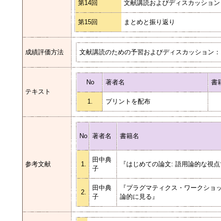
第14回
文献講読およびディスカッション (
第15回
まとめと振り返り
成績評価方法
文献講読のための予習およびディスカッション：1
No
著者名
書
テキスト
1.
プリントを配布
No
著者名
書籍名
田中典
参考文献
1.
『はじめての論文: 語用論的な視
子
田中典
『プラグマティクス・ワークショ
2.
子
論的に見る』