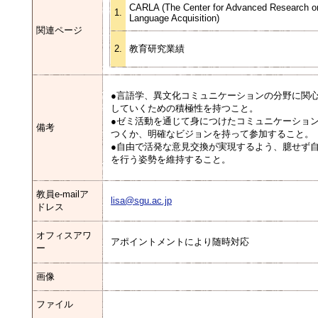
CARLA (The Center for Advanced Research o
1.
Language Acquisition)
関連ページ
2.
教育研究業績
●言語学、異文化コミュニケーションの分野に関
していくための積極性を持つこと。
●ゼミ活動を通じて身につけたコミュニケーショ
備考
つくか、明確なビジョンを持って参加すること。
●自由で活発な意見交換が実現するよう、臆せず
を行う姿勢を維持すること。
教員e-mailア
lisa@sgu.ac.jp
ドレス
オフィスアワ
アポイントメントにより随時対応
ー
画像
ファイル